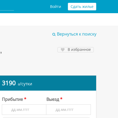
Войти
Сдать жилье
Вернуться к поиску
,
В избранное
3190
/сутки
a
Прибытие
Выезд