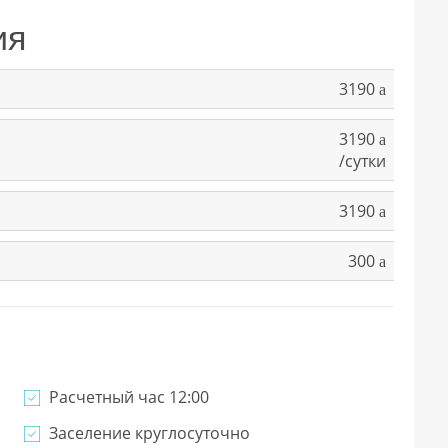
ия
3190
a
3190
a
/сутки
3190
a
300
a
Расчетный час 12:00
Заселение круглосуточно