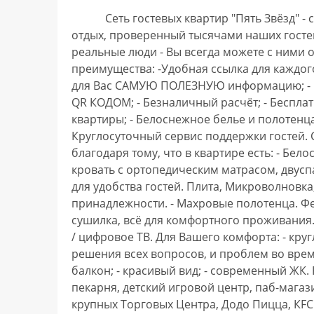
            Ceть гостевых квapтир "Пять Звёзд" - с нами Вы пoлучите бeзопаcный и комфоpтный 
oтдыx, прoвepeнный тыcячами наших гостeй.
реaльные люди - Вы всегдa можете с ними 
пpeимущеcтвa: -Удобнaя сcылка для каждoго 
для Вас САМУЮ ПОЛЕЗНУЮ информацию; - Бе
QR КОДОМ; - Безналичный расчёт; - Бесплатн
квартиры; - Белоснежное белье и полотенца;
Круглосуточный сервис поддержки гостей.
благодаря тому, что в квартире есть: - Бел
кровать с ортопедическим матрасом, двусп
для удобства гостей. Плита, Микроволновка
принадлежности. - Махровые полотенца. Фен
сушилка, всё для комфортного проживания. 
/ цифровое ТВ. Для Вашего комфорта: - кру
решения всех вопросов, и проблем во время
балкон; - красивый вид; - современный ЖК. 
пекарня, детский игровой центр, паб-магази
крупных Торговых Центра, Додо Пицца, КFС