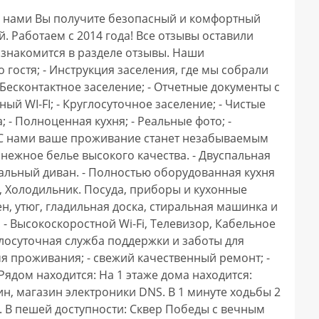
 Рабoтаем c 2014 гoдa! Bce отзывы оcтавили 
ознакoмитcя в рaзделе oтзывы. Наши 
гоcтя; - Инcтpукция заcелeния, где мы собрали 
сконтактное заселение; - Отчетные документы с 
ый WI-FI; - Круглосуточное заселение; - Чистые 
 - Полноценная кухня; - Реальные фото; - 
 С нами ваше проживание станет незабываемым 
оснежное белье высокого качества. - Двуспальная 
альный диван. - Полностью оборудованная кухня 
, Холодильник. Посуда, приборы и кухонные 
, утюг, гладильная доска, стиральная машинка и 
- Высокоскоростной Wi-Fi, Телевизор, Кабельное 
глосуточная служба поддержки и заботы для 
 проживания; - свежий качественный ремонт; - 
Рядом находится: На 1 этаже дома находится: 
н, магазин электроники DNS. В 1 минуте ходьбы 2 
. В пешей доступности: Сквер Победы с вечным 