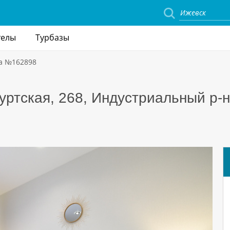
телы
Турбазы
а №162898
уртская, 268, Индустриальный р-н