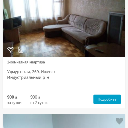
1-комнатная квартира
Удмуртская, 269, Ижевск
Индустриальный р-н
900
a
900
a
Подробнее
за сутки
от 2 суток