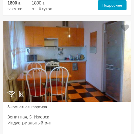
1800
a
1800
a
Подробнее
за сутки
от 10 суток
3-комнатная квартира
Зенитная, 5, Ижевск
Индустриальный р-н