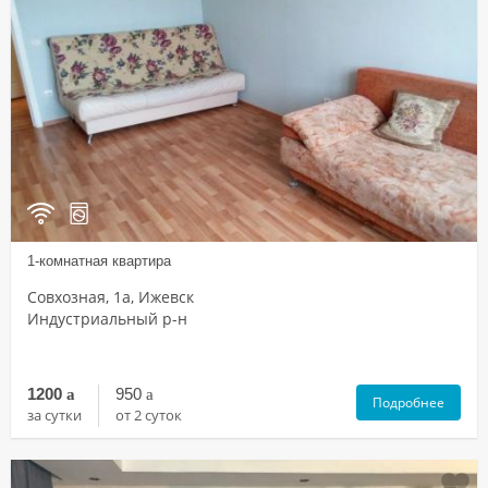
1-комнатная квартира
Совхозная, 1а, Ижевск
Индустриальный р-н
1200
a
950
a
Подробнее
за сутки
от 2 суток