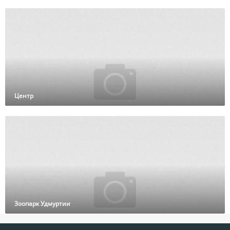
Центр
Зоопарк Удмуртии