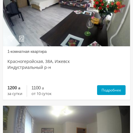
1-комнатная квартира
Красногеройская, 38А, Ижевск
Индустриальный р-н
1200
a
1100
a
Подробнее
за сутки
от 10 суток