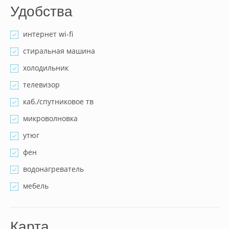
Удобства
интернет wi-fi
стиральная машина
холодильник
телевизор
каб./спутниковое тв
микроволновка
утюг
фен
водонагреватель
мебель
Карта