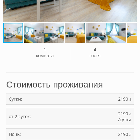
1
4
комната
гостя
Стоимость проживания
Сутки:
2190
a
2190
a
от 2 суток:
/сутки
Ночь:
2190
a