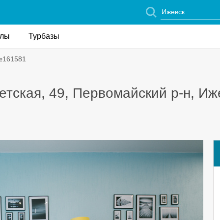
елы
Турбазы
№161581
етская, 49, Первомайский р-н, Иж