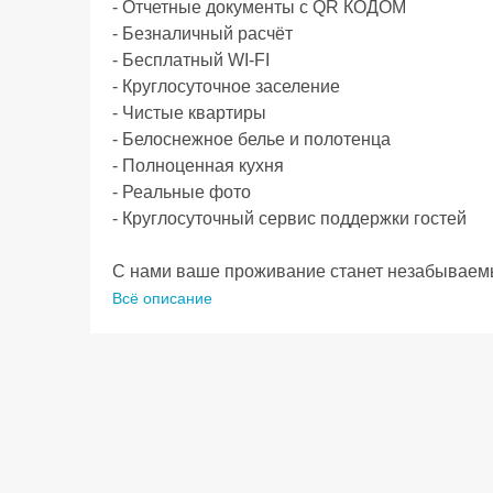
- Отчетные документы с QR КОДОМ

- Безналичный расчёт

- Бесплатный WI-FI

- Круглосуточное заселение

- Чистые квартиры

- Белоснежное белье и полотенца

- Полноценная кухня

- Реальные фото

- Круглосуточный сервис поддержки гостей

С нами ваше проживание станет незабываемым 
- Белоснежное белье высокого качества.

Всё описание
- Двуспальная кровать с ортопедическим матр
- Полностью оборудованная кухня для удобств
Посуда, приборы и кухонные принадлежности.
- Махровые полотенца. Фен, утюг, гладильная 
комфортного проживания.

- Высокоскоростной Wi-Fi, Телевизор, Кабельн