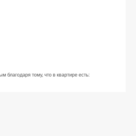
благодаря тому, что в квартире есть:

асом, двуспальный диван.

а гостей. Плита, Микроволновка, Холодильник. 


доска, стиральная машинка и сушилка – всё для 
ое / цифровое ТВ.
