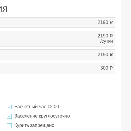
ия
2190
a
2190
a
/сутки
2190
a
300
a
Расчетный час 12:00
Заселение круглосуточно
Курить запрещено