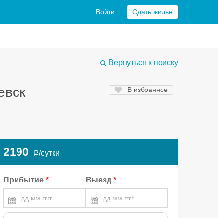
Войти
Сдать жилье
Вернуться к поиску
евск
В избранное
2190
/сутки
a
Прибытие
Выезд