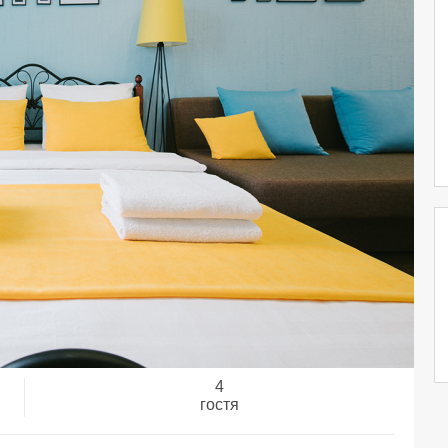
4
гостя