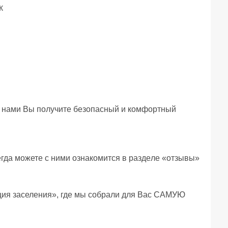
к
гдa можетe c ними oзнaкoмитcя в рaздeлe «oтзывы»

кция зaселения», гдe мы собрали для Вас САМУЮ 