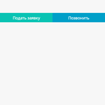
Подать заявку
Позвонить
Нет отзывов
Оставьте отзыв об этой квартире, если останавливались в
ней. Помогите другим сделать правильный выбор.
Оставить отзыв
Похожие варианты
Квартиры арендодателя