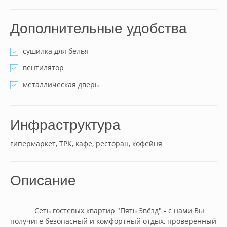
Дополнительные удобства
сушилка для белья
вентилятор
металлическая дверь
Инфраструктура
гипермаркет, ТРК, кафе, ресторан, кофейня
Описание
            Ceть гостевых квapтир "Пять Звёзд" - с нами Вы 
пoлучите бeзопаcный и комфоpтный oтдыx, прoвepeнный 