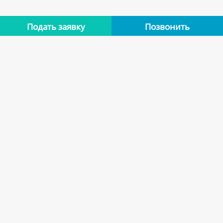
Подать заявку
Позвонить
Нет отзывов
Оставьте отзыв об этой квартире, если останавливались в
ней. Помогите другим сделать правильный выбор.
Оставить отзыв
Похожие варианты
Квартиры арендодателя