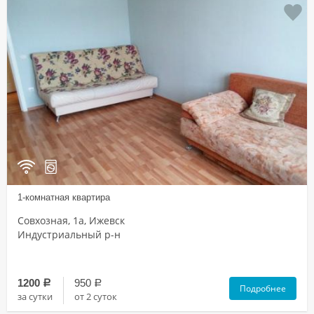
1-комнатная квартира
Совхозная, 1а, Ижевск
Индустриальный р-н
1200
950
a
a
Подробнее
за сутки
от 2 суток