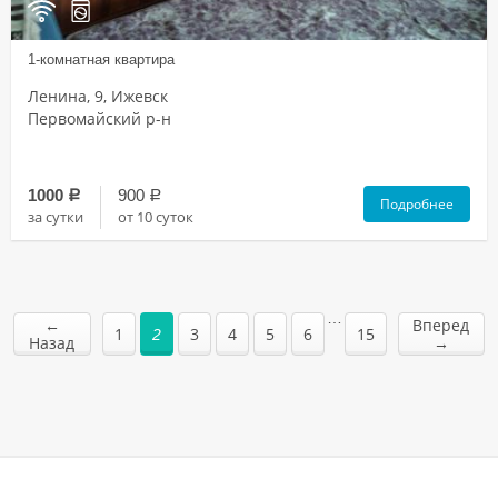
1-комнатная квартира
Ленина, 9, Ижевск
Первомайский р-н
1000
900
a
a
Подробнее
за сутки
от 10 суток
…
←
Вперед
1
3
4
5
6
15
2
Назад
→