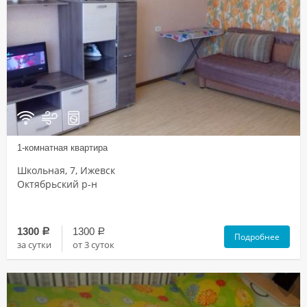
1-комнатная квартира
Школьная, 7, Ижевск
Октябрьский р-н
1300
1300
a
a
Подробнее
за сутки
от 3 суток