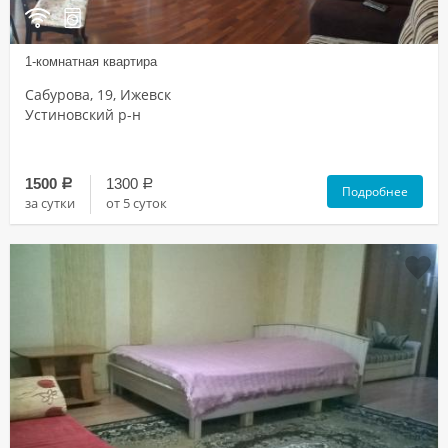
1-комнатная квартира
Сабурова, 19, Ижевск
Устиновский р-н
1500
1300
a
a
Подробнее
за сутки
от 5 суток