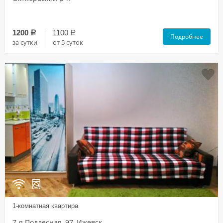
1200
1100
a
a
Подробнее
за сутки
от 5 суток
1-комнатная квартира
7-я Подлесная, 97, Ижевск