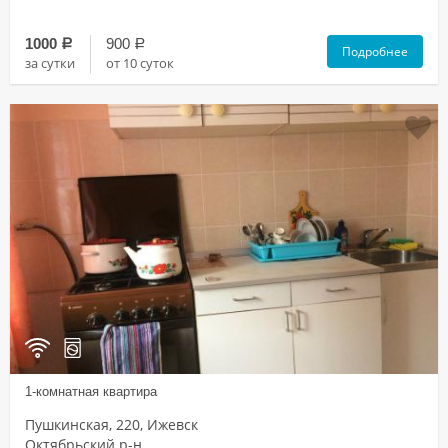
1000
900
a
a
Подробнее
за сутки
от 10 суток
1-комнатная квартира
Пушкинская, 220, Ижевск
Октябрьский р-н