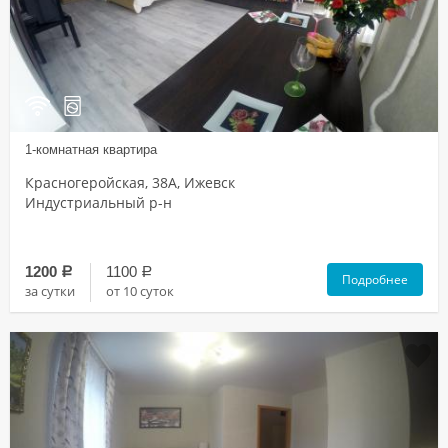
1-комнатная квартира
Красногеройская, 38А, Ижевск
Индустриальный р-н
1200
1100
a
a
Подробнее
за сутки
от 10 суток