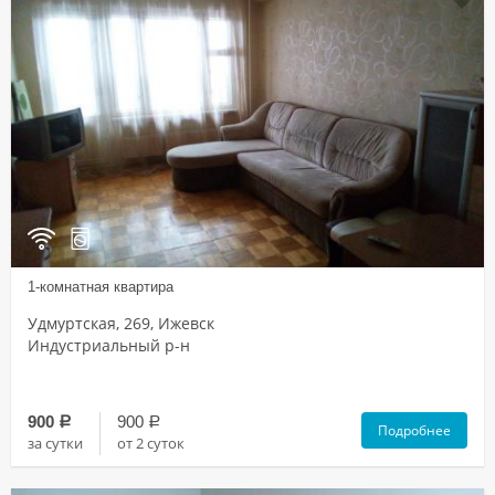
1-комнатная квартира
Удмуртская, 269, Ижевск
Индустриальный р-н
900
900
a
a
Подробнее
за сутки
от 2 суток