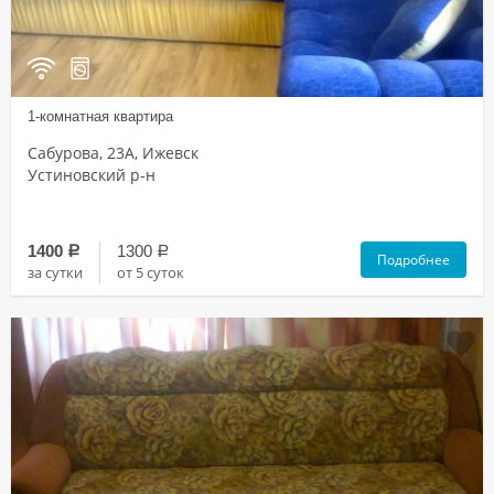
1-комнатная квартира
Сабурова, 23А, Ижевск
Устиновский р-н
1400
1300
a
a
Подробнее
за сутки
от 5 суток