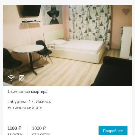
1-комнатная квартира
сабурова, 17, Ижевск
Устиновский р-н
1100
1000
a
a
Подробнее
за сутки
от 2 суток