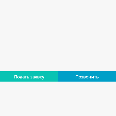
Подать заявку
Позвонить
Нет отзывов
Оставьте отзыв об этой квартире, если останавливались в
ней. Помогите другим сделать правильный выбор.
Оставить отзыв