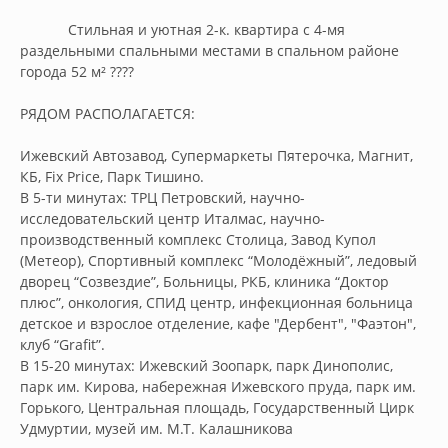
            Стильная и уютная 2-к. квартира с 4-мя 
раздельными спальными местами в спальном районе 
города 52 м² ????

РЯДОМ РАСПОЛАГАЕТСЯ:

Ижевский Автозавод, Супермаркеты Пятерочка, Магнит, 
КБ, Fix Price, Парк Тишино.

В 5-ти минутах: ТРЦ Петровский, научно-
исследовательский центр Италмас, научно-
производственный комплекс Столица, Завод Купол 
(Метеор), Спортивный комплекс “Молодёжный”, ледовый 
дворец “Созвездие”, Больницы, РКБ, клиника “Доктор 
плюс”, онкология, СПИД центр, инфекционная больница 
детское и взрослое отделение, кафе "Дербент", "Фаэтон", 
клуб “Grafit”.

В 15-20 минутах: Ижевский Зоопарк, парк Динополис, 
парк им. Кирова, набережная Ижевского пруда, парк им. 
Горького, Центральная площадь, Государственный Цирк 
Удмуртии, музей им. М.Т. Калашникова
