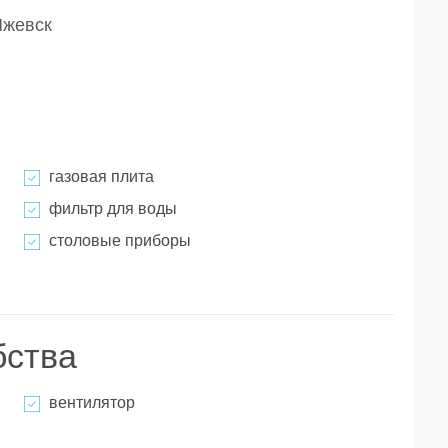
Ижевск
газовая плита
фильтр для воды
столовые приборы
бства
вентилятор