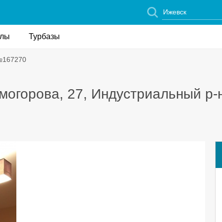
елы
Турбазы
№167270
могорова, 27, Индустриальный р-н