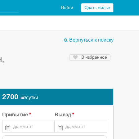
Войти
Сдать жилье
Вернуться к поиску
,
В избранное
2700
/сутки
a
Прибытие
Выезд