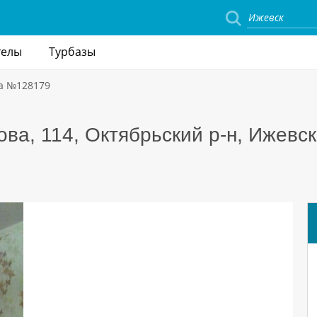
телы
Турбазы
а №128179
ова, 114, Октябрьский р-н, Ижевск