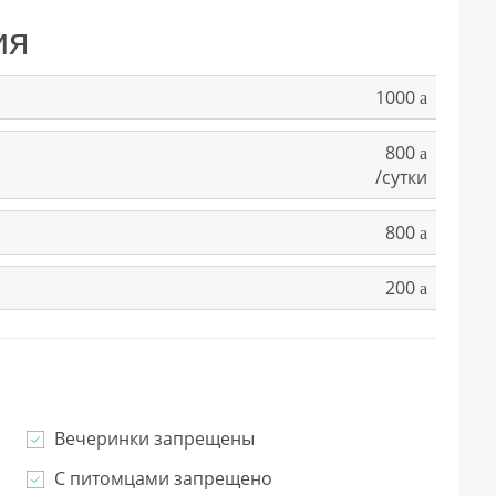
ия
1000
a
800
a
/сутки
800
a
200
a
Вечеринки запрещены
С питомцами запрещено