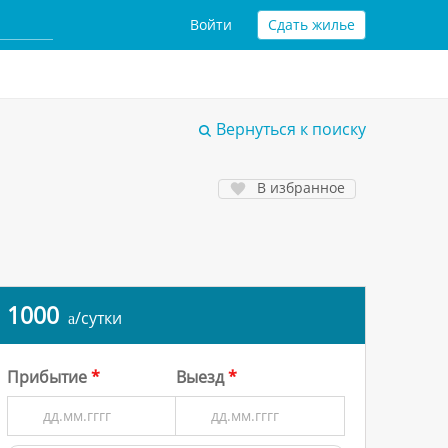
Войти
Сдать жилье
Вернуться к поиску
В избранное
1000
/сутки
a
Прибытие
Выезд