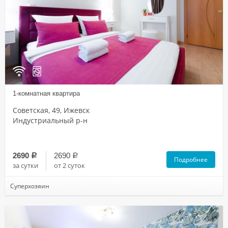
1-комнатная квартира
Советская, 49, Ижевск
Индустриальный р-н
2690
2690
a
a
Подробнее
за сутки
от 2 суток
Суперхозяин