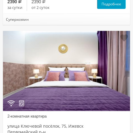
2390
2390
a
a
Подробнее
за сутки
от 2 суток
Суперхозяин
2-комнатная квартира
улица Ключевой посёлок, 75, Ижевск
Первомайский р-н