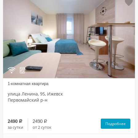
1-комнатная квартира
улица Ленина, 95, Ижевск
Первомайский р-н
2490
2490
a
a
Подробнее
за сутки
от 2 суток