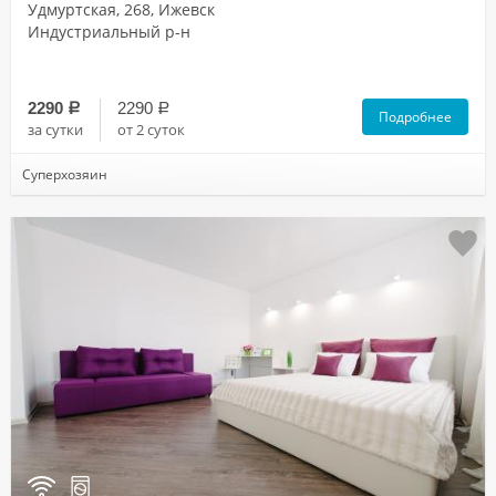
Удмуртская, 268, Ижевск
Индустриальный р-н
2290
2290
a
a
Подробнее
за сутки
от 2 суток
Суперхозяин