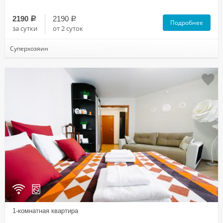
2190
2190
a
a
Подробнее
за сутки
от 2 суток
Суперхозяин
1-комнатная квартира