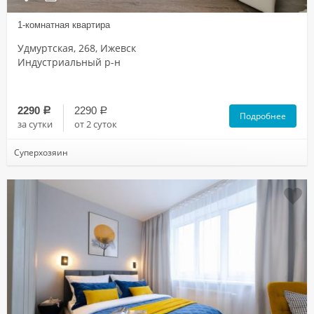
1-комнатная квартира
Удмуртская, 268, Ижевск
Индустриальный р-н
2290
2290
a
a
Подробнее
за сутки
от 2 суток
Суперхозяин