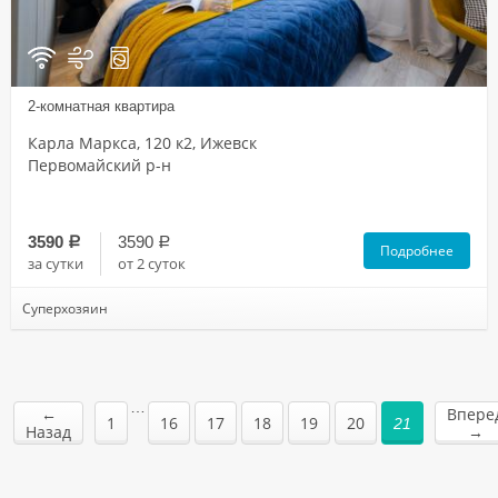
2-комнатная квартира
Карла Маркса, 120 к2, Ижевск
Первомайский р-н
3590
3590
a
a
Подробнее
за сутки
от 2 суток
Суперхозяин
…
←
Впере
1
16
17
18
19
20
21
Назад
→