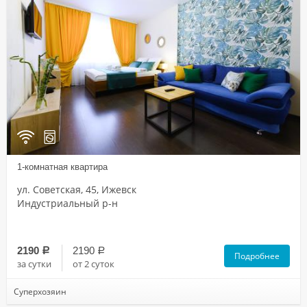
1-комнатная квартира
ул. Советская, 45, Ижевск
Индустриальный р-н
2190
2190
a
a
Подробнее
за сутки
от 2 суток
Суперхозяин