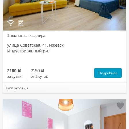
1-комнатная квартира
улица Советская, 41, Ижевск
Индустриальный р-н
2190
2190
a
a
Подробнее
за сутки
от 2 суток
Суперхозяин