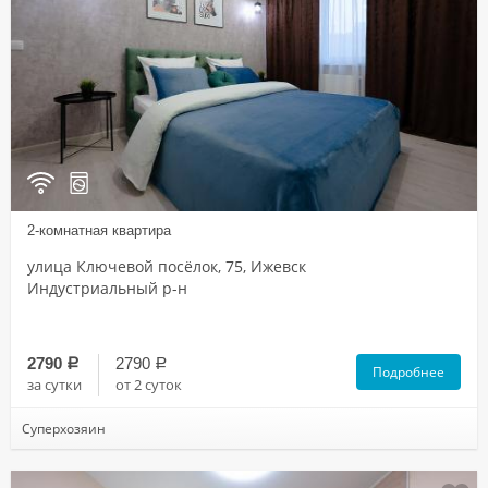
2-комнатная квартира
улица Ключевой посёлок, 75, Ижевск
Индустриальный р-н
2790
2790
a
a
Подробнее
за сутки
от 2 суток
Суперхозяин