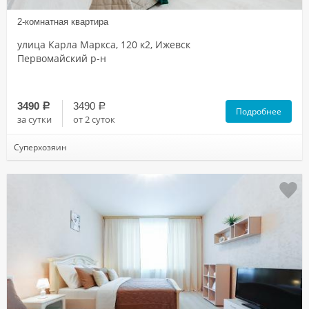
2-комнатная квартира
улица Карла Маркса, 120 к2, Ижевск
Первомайский р-н
3490
3490
a
a
Подробнее
за сутки
от 2 суток
Суперхозяин