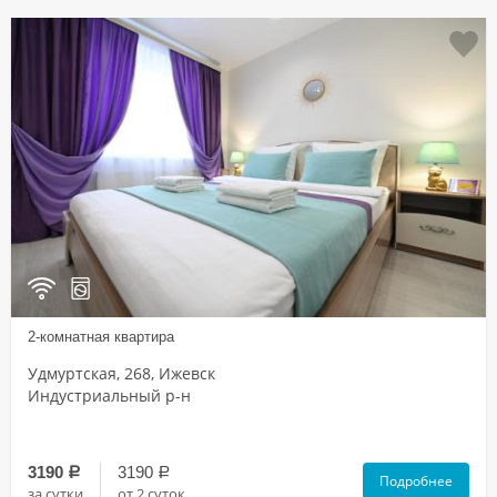
2-комнатная квартира
Удмуртская, 268, Ижевск
Индустриальный р-н
3190
3190
a
a
Подробнее
за сутки
от 2 суток