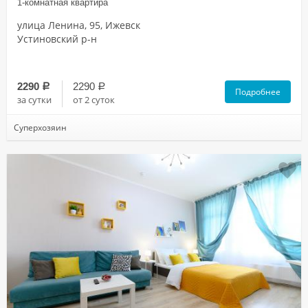
1-комнатная квартира
улица Ленина, 95, Ижевск
Устиновский р-н
2290
2290
a
a
Подробнее
за сутки
от 2 суток
Суперхозяин