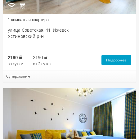
1-комнатная квартира
улица Советская, 41, Ижевск
Устиновский р-н
2190
2190
a
a
Подробнее
за сутки
от 2 суток
Суперхозяин