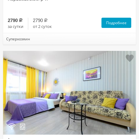
2790
2790
a
a
Подробнее
за сутки
от 2 суток
Суперхозяин