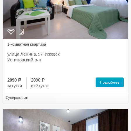
1-комнатная квартира
улица Ленина, 97, Ижевск
Устиновский р-н
2090
2090
a
a
Подробнее
за сутки
от 2 суток
Суперхозяин